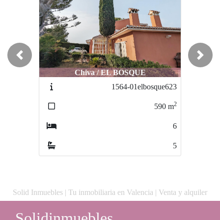
Previous
Next
Chiva / EL BOSQUE
1564-01elbosque623
2
590
m
6
5
Solid Inmuebles | Tu inmobiliaria en Valencia | Venta y alquiler
Solidinmuebles