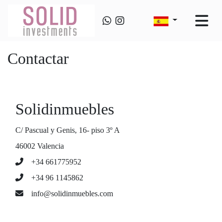
Contactar
Solidinmuebles
C/ Pascual y Genis, 16- piso 3º A
46002 Valencia
+34 661775952
+34 96 1145862
info@solidinmuebles.com