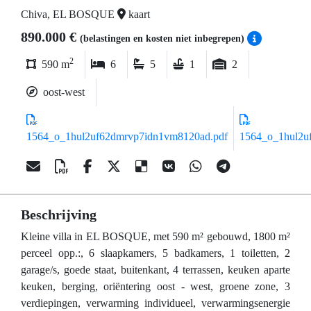
Chiva, EL BOSQUE
kaart
890.000 €
(belastingen en kosten niet inbegrepen)
2
590 m
6
5
1
2
oost-west
1564_o_1hul2uf62dmrvp7idn1vm8120ad.pdf
1564_o_1hul2u
Beschrijving
Kleine villa in EL BOSQUE, met 590 m² gebouwd, 1800 m²
perceel opp.:, 6 slaapkamers, 5 badkamers, 1 toiletten, 2
garage/s, goede staat, buitenkant, 4 terrassen, keuken aparte
keuken, berging, oriëntering oost - west, groene zone, 3
verdiepingen, verwarming individueel, verwarmingsenergie