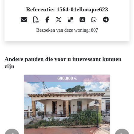
Referentie: 1564-01elbosque623
Bezoeken van deze woning: 807
Andere panden die voor u interessant kunnen
zijn
64-01elbosque623
1564-01elbosque623
1564-01el
690.000 €
560.000 €