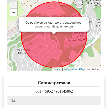
+
−
×
De positie op de kaart wordt benaderd door
de wens van de adverteerder
Leaflet
| ©
OpenStreetMap
contributors
Contactpersoon
661775952
/
961145862
naam