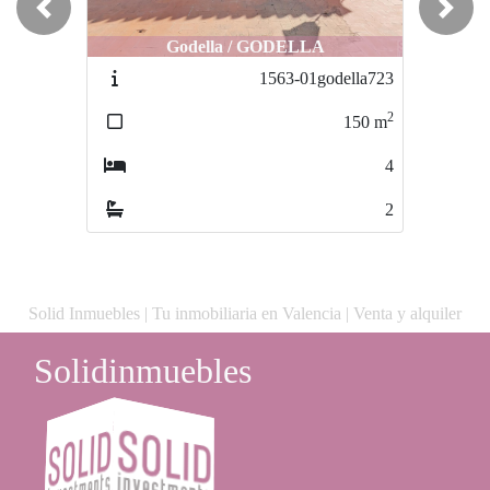
Previous
Next
Godella / GODELLA
Vilamarxant / Vilamarxant
Vila
1563-01godella723
1637-01villamarch324
2
2
150
m
400
m
4
9
2
5
Solid Inmuebles | Tu inmobiliaria en Valencia | Venta y alquiler
Solidinmuebles