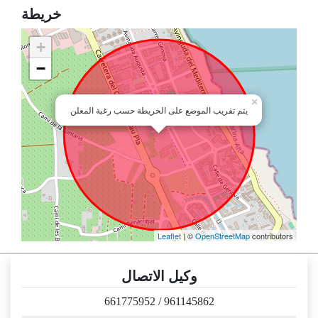
خريطة
+
−
×
يتم تقريب الموضع على الخريطة حسب رغبة المعلن
Leaflet
| ©
OpenStreetMap
contributors
وكيل الاتصال
661775952
/
961145862