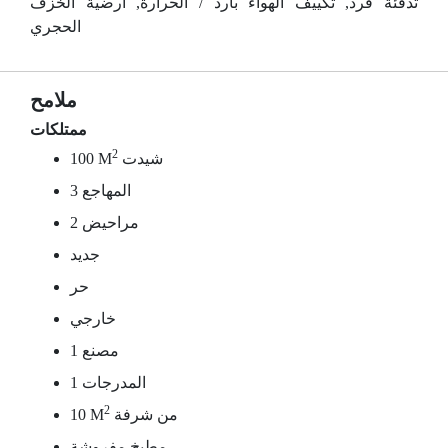
تدفئة فرد, تكييف الهواء بارد / الحرارة, أرضية الخزف
الحجري
ملامح
ممتلكات
2
شيدت
100 M
3 المهاجع
2 مراحيض
جديد
حر
خارجي
مصنع 1
1 المدرجات
2
من شرفة
10 M
مطبخ مفروشة