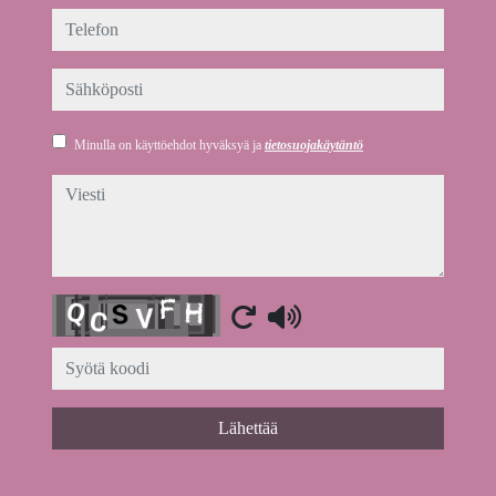
telefon
sähköposti
Minulla on käyttöehdot hyväksyä ja
tietosuojakäytäntö
viesti
Captcha
Lähettää