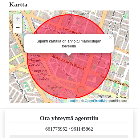
Kartta
+
−
×
Sijainti kartalla on arvioitu mainostajan
toiveella
Leaflet
| ©
OpenStreetMap
contributors
Ota yhteyttä agenttiin
661775952
/
961145862