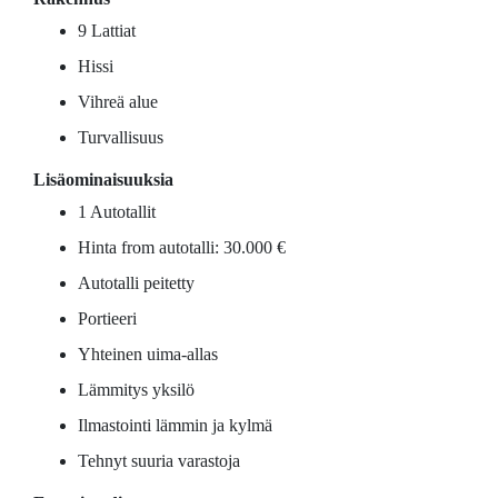
9 Lattiat
Hissi
Vihreä alue
Turvallisuus
Lisäominaisuuksia
1 Autotallit
Hinta from autotalli: 30.000 €
Autotalli peitetty
Portieeri
Yhteinen uima-allas
Lämmitys yksilö
Ilmastointi lämmin ja kylmä
Tehnyt suuria varastoja