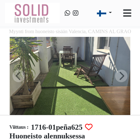
Myynti from huoneisto sisään Valencia, CAMINS AL GRAO
1716-01peña625
Viittaus :
Huoneisto alennuksessa