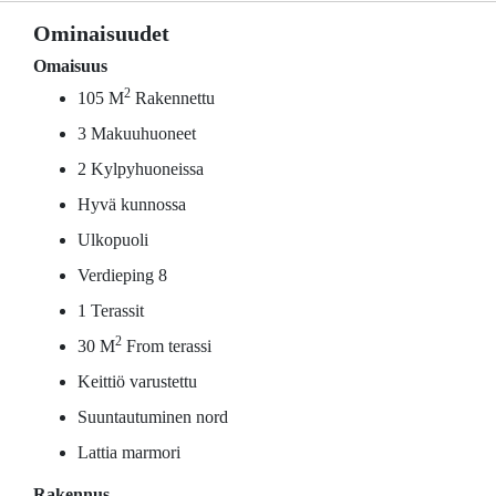
Ominaisuudet
Omaisuus
2
105 M
Rakennettu
3 Makuuhuoneet
2 Kylpyhuoneissa
Hyvä kunnossa
Ulkopuoli
Verdieping 8
1 Terassit
2
30 M
From terassi
Keittiö varustettu
Suuntautuminen nord
Lattia marmori
Rakennus