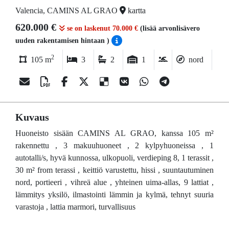
Valencia, CAMINS AL GRAO
kartta
620.000 €
se on laskenut 70.000 €
(lisää arvonlisävero
uuden rakentamisen hintaan )
2
105 m
3
2
1
nord
Kuvaus
Huoneisto sisään CAMINS AL GRAO, kanssa 105 m²
rakennettu , 3 makuuhuoneet , 2 kylpyhuoneissa , 1
autotalli/s, hyvä kunnossa, ulkopuoli, verdieping 8, 1 terassit ,
30 m² from terassi , keittiö varustettu, hissi , suuntautuminen
nord, portieeri , vihreä alue , yhteinen uima-allas, 9 lattiat ,
lämmitys yksilö, ilmastointi lämmin ja kylmä, tehnyt suuria
varastoja , lattia marmori, turvallisuus