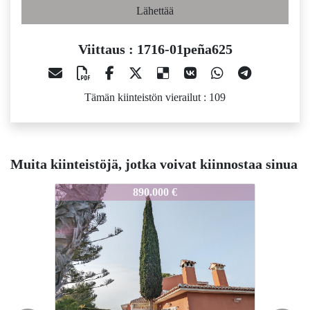
Lähettää
Viittaus : 1716-01peña625
Tämän kiinteistön vierailut : 109
Muita kiinteistöjä, jotka voivat kiinnostaa sinua
16-01peña625
1716-01peña625
1716-01p
890.000 €
690.000 €