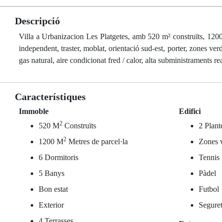
Descripció
Villa a Urbanizacion Les Platgetes, amb 520 m² construïts, 1200 m
independent, traster, moblat, orientació sud-est, porter, zones verd
gas natural, aire condicionat fred / calor, alta subministraments rea
Característiques
Immoble
Edifici
2
520 M
Construïts
2 Plante
2
1200 M
Metres de parcel·la
Zones 
6 Dormitoris
Tennis
5 Banys
Pàdel
Bon estat
Futbol
Exterior
Seguret
4 Terrasses