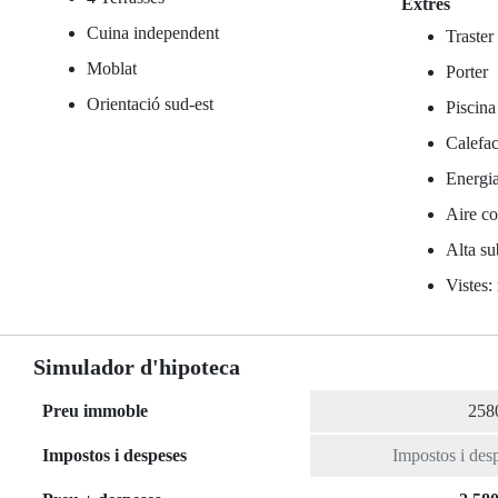
Extres
Cuina independent
Traster
Moblat
Porter
Orientació sud-est
Piscina
Calefac
Energia
Aire co
Alta su
Vistes:
Simulador d'hipoteca
Preu immoble
Impostos i despeses