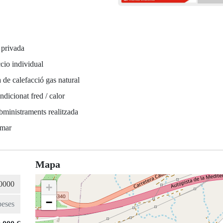
 privada
cio individual
 de calefacció gas natural
ndicionat fred / calor
bministraments realitzada
 mar
Mapa
+
−