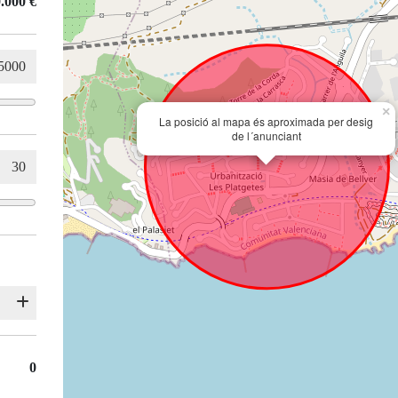
.000 €
×
La posició al mapa és aproximada per desig
de l´anunciant
0