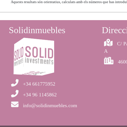
Aquests resultats són orientatius, calculats amb els números que has introduï
Solidinmuebles
Direcc
C/ P
A
4600
+34 661775952
+34 96 1145862
info@solidinmuebles.com