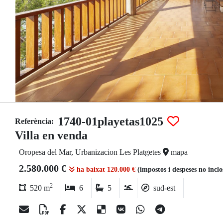
1740-01playetas1025
Referència:
Villa en venda
Oropesa del Mar, Urbanizacion Les Platgetes
mapa
2.580.000 €
ha baixat 120.000 €
(impostos i despeses no incl
2
520 m
6
5
sud-est