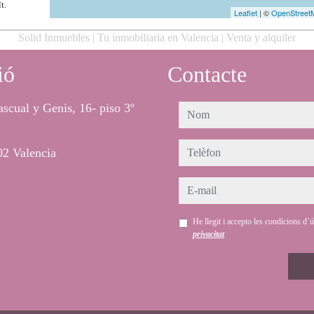
t.
Leaflet
| ©
OpenStreet
Solid Inmuebles | Tu inmobiliaria en Valencia | Venta y alquiler
ió
Contacte
ascual y Genis, 16- piso 3º
nom
telèfon
2 Valencia
e-mail
He llegit i accepto les condicions d´
privacitat