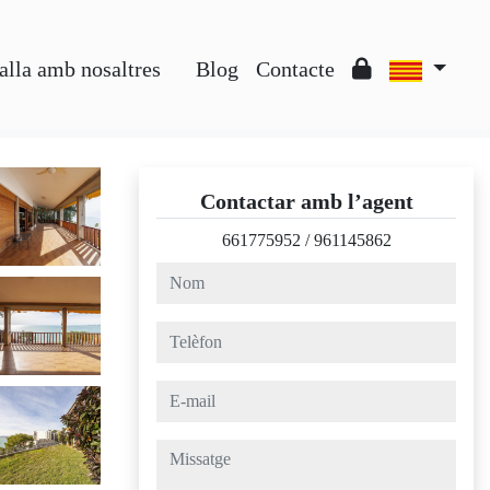
alla amb nosaltres
Blog
Contacte
Contactar amb l’agent
661775952
/
961145862
nom
telèfon
e-mail
missatge