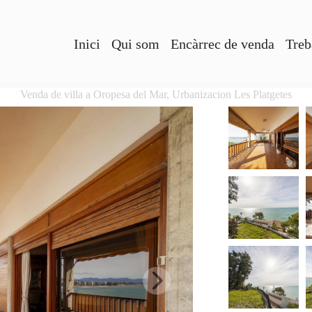
Inici
Qui som
Encàrrec de venda
Treb
Venda de villa a Oropesa del Mar, Urbanizacion Les Platgetes