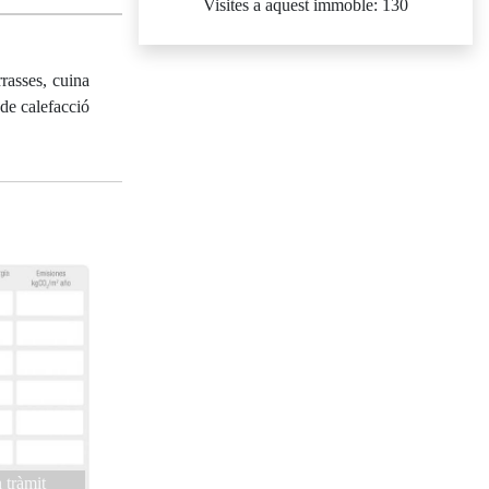
Visites a aquest immoble: 130
rrasses, cuina
 de calefacció
 tràmit