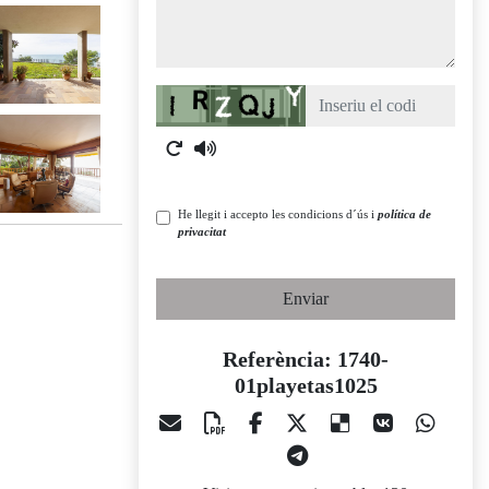
Captcha
He llegit i accepto les condicions d´ús i
política de
privacitat
Enviar
Referència: 1740-
01playetas1025