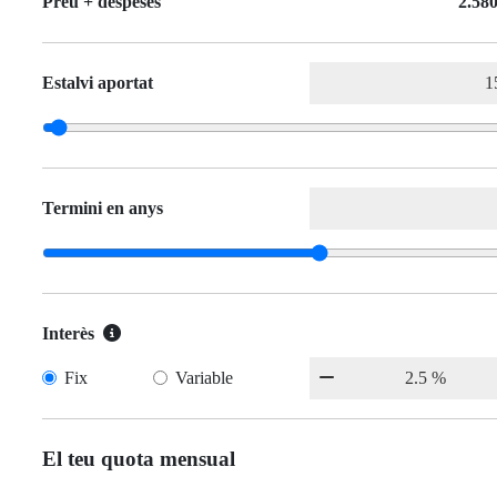
Preu + despeses
2.580
Estalvi aportat
Termini en anys
Interès
Fix
Variable
El teu quota mensual