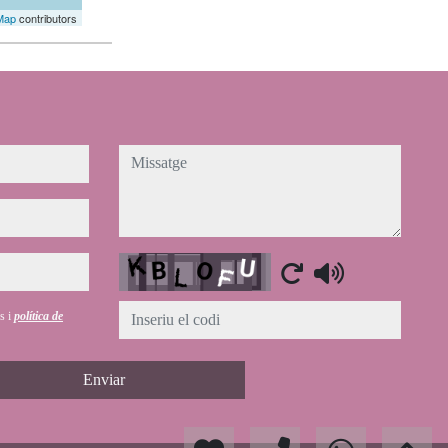
Map
contributors
missatge
Captcha
ús i
política de
Enviar