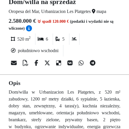
Dom/willa na sprzedaż
Oropesa del Mar, Urbanizacion Les Platgetes
mapa
2.580.000 €
spadł 120.000 €
(podatki i wydatki nie są
wliczone)
2
520 m
6
5
południowo wschodni
Opis
Dom/willa w Urbanizacion Les Platgetes, z 520 m²
zabudowy, 1200 m² metry działki, 6 sypialnie, 5 łazienka,
dobry stan, zewnętrzny, 4 taras(y), kuchnia niezależny,
magazyn, umeblowane, orientacja południowo wschodni,
bramkarz, strefy zielone, prywatny basen, 2 piętro
w budynku, ogrzewanie indywidualne, energia grzewcza