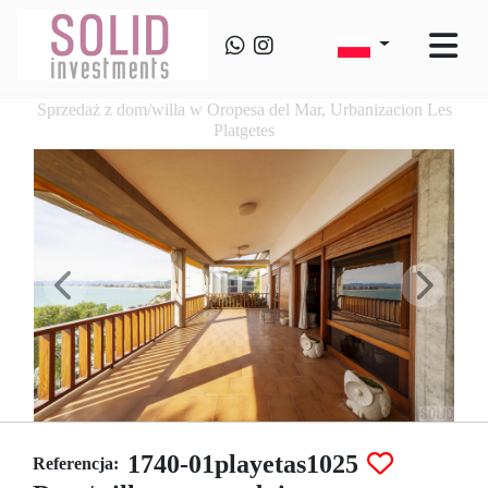
Sprzedaż z dom/willa w Oropesa del Mar, Urbanizacion Les
Platgetes
1740-01playetas1025
Referencja: