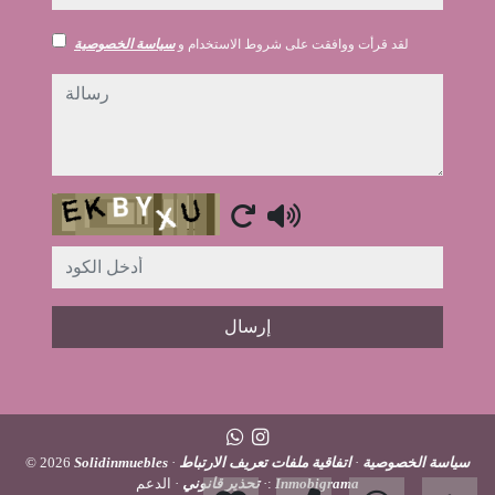
لقد قرأت ووافقت على شروط الاستخدام و
سياسة الخصوصية
رسالة
Captcha
إرسال
سياسة الخصوصية
·
اتفاقية ملفات تعريف الارتباط
·
Solidinmuebles
© 2026
Inmobigrama
· الدعم:
·
تحذير قانوني