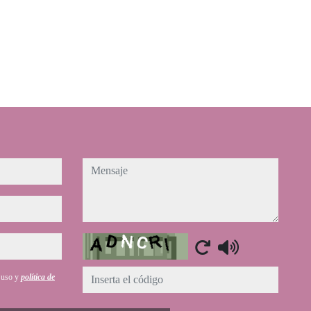
mensaje
Captcha
e uso y
política de