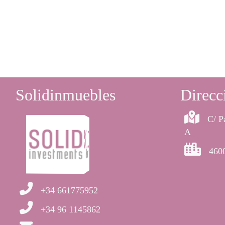
Solidinmuebles
Direcc
C/ P
A
4600
+34 661775952
+34 96 1145862